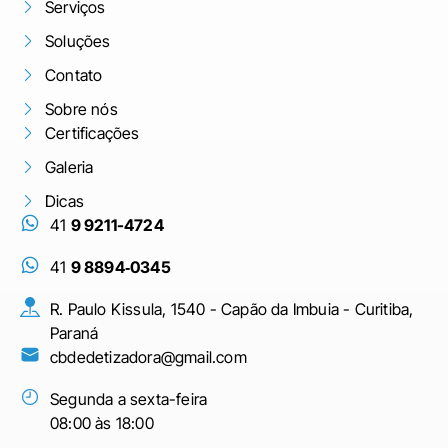
Serviços
Soluções
Contato
Sobre nós
Certificações
Galeria
Dicas
41
9 9211-4724
41
9 8894‑0345‬
R. Paulo Kissula, 1540 - Capão da Imbuia - Curitiba,
Paraná
cbdedetizadora@gmail.com
Segunda a sexta-feira
08:00 às 18:00