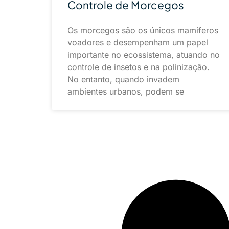
Controle de Morcegos
Os morcegos são os únicos mamíferos
voadores e desempenham um papel
importante no ecossistema, atuando no
controle de insetos e na polinização.
No entanto, quando invadem
ambientes urbanos, podem se