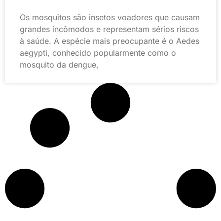
Os mosquitos são insetos voadores que causam
grandes incômodos e representam sérios riscos
à saúde. A espécie mais preocupante é o Aedes
aegypti, conhecido popularmente como o
mosquito da dengue,